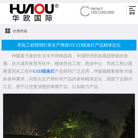
18825002880
分类列表
亮化工程照明灯具生产商探讨LED线条灯产品精准定位
伴随着大家的生活水平持续提高，中国经济的发展趋势稳步发
展，在大城市夜景亮化中，楼体亮化工程，商业中心，市政工程公路
桥梁亮化工程中
LED线条灯
产品得到广泛运用，伴随着顾客销售市场
的各种要求，问世出生产商针对产品的各种精准定位，我接下去探讨
汇总，便于让您更清楚的掌握产品，认知能力产品。